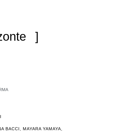
zonte
RMA
I
A BACCI, MAYARA YAMAYA,